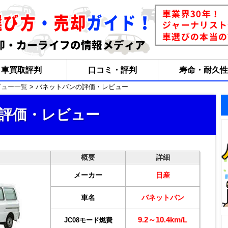
車買取評判
口コミ・評判
寿命・耐久性
ビュー一覧
> バネットバンの評価・レビュー
評価・レビュー
概要
詳細
メーカー
日産
車名
バネットバン
9.2～10.4km/L
JC08モード燃費