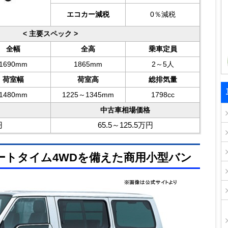
エコカー減税
0％減税
< 主要スペック >
全幅
全高
乗車定員
1690mm
1865mm
2～5人
荷室幅
荷室高
総排気量
1480mm
1225～1345mm
1798cc
中古車相場価格
円
65.5～125.5万円
ートタイム4WDを備えた商用小型バン