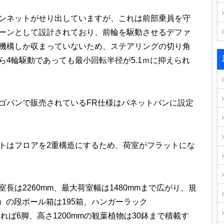
ンネットがせり出していますが、これは前部乗員を守
ーンとして設計されており、前輪を駆動させるデファ
機構しか収まっていないため、ステアリングの切り角
ら4輪駆動であっても最小回転半径が5.1ｍに抑えられ
ゴバンで販売されているFR仕様はバネットバンに設定
トはフロアを2重構造にするため、荷室がフラットにな
長は2260mm、最大荷室幅は1480mmまで広がり、規
0mm）の段ボール箱は195箱、ハンガーラック
m)であれば6脚、高さ1200mmの観葉植物は30鉢まで積載す