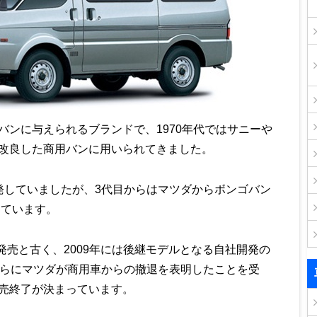
バンに与えられるブランドで、1970年代ではサニーや
改良した商用バンに用いられてきました。
発していましたが、3代目からはマツダからボンゴバン
しています。
の発売と古く、2009年には後継モデルとなる自社開発の
、さらにマツダが商用車からの撤退を表明したことを受
売終了が決まっています。