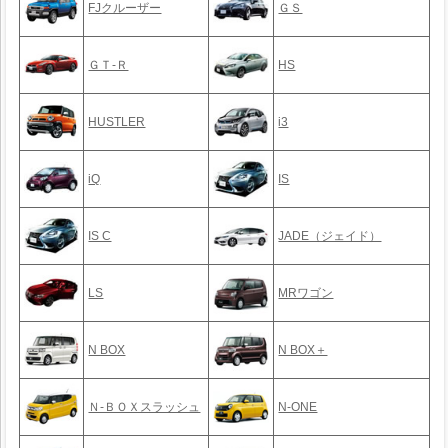
FJクルーザー
ＧＳ
ＧＴ-Ｒ
HS
HUSTLER
i3
iQ
IS
IS C
JADE（ジェイド）
LS
MRワゴン
N BOX
N BOX＋
Ｎ-ＢＯＸスラッシュ
N-ONE