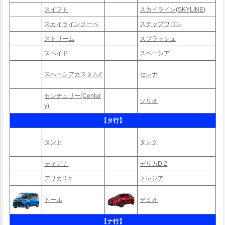
スイフト
スカイライン(SKYLINE)
スカイラインクーペ
ステップワゴン
ストリーム
スプラッシュ
スペイド
スペーシア
スペーシアカスタムZ
セレナ
センチュリー(Centur
ソリオ
y)
【タ行】
タント
タンク
ティアナ
デリカD:2
デリカD:5
トレジア
トール
デミオ
【ナ行】