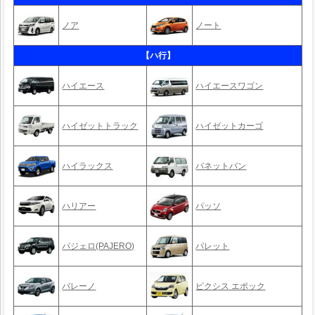
ノア
ノート
【ハ行】
ハイエース
ハイエースワゴン
ハイゼットトラック
ハイゼットカーゴ
ハイラックス
バネットバン
ハリアー
パッソ
パジェロ(PAJERO)
パレット
バレーノ
ピクシス エポック