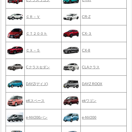
Cクラスワゴン
C-HR
ＣＲ－Ｖ
CR-Z
ＣＴ２００ｈ
CX-３
ＣＸ－５
CX-8
Cクラスセダン
CLAクラス
DAYZ(デイズ)
DAYZ ROOX
eKスペース
ekワゴン
e-NV200バン
e-NV200