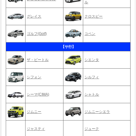
ル
グレイス
クロスビー
ゴルフ(Golf)
コペン
【サ行】
ザ・ビートル
シエンタ
シフォン
シルフィ
シーマ(CIMA)
シャトル
ジムニー
ジムニーシエラ
ジャスティ
ジューク