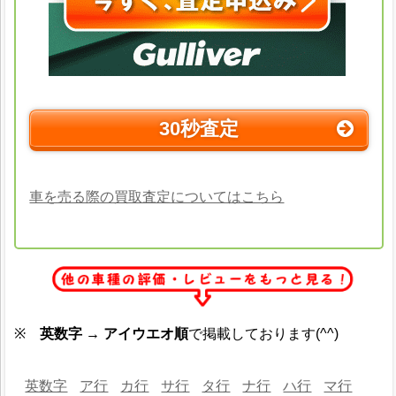
30秒査定
車を売る際の買取査定についてはこちら
※
英数字 → アイウエオ順
で掲載しております(^^)
英数字
ア行
カ行
サ行
タ行
ナ行
ハ行
マ行