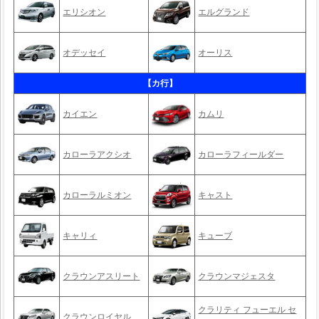
エリシオン
エルグランド
オデッセイ
オーリス
【カ行】
カイエン
カムリ
カローラアクシオ
カローラフィールダー
カローラルミオン
キャスト
キャリィ
キューブ
クラウンアスリート
クラウンマジェスタ
クラリティ フューエル セ
クラウンロイヤル