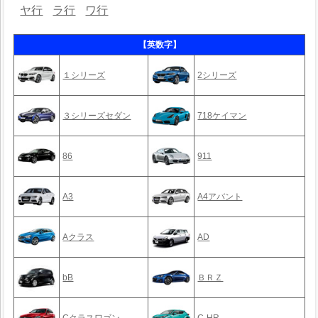
ヤ行
ラ行
ワ行
【英数字】
１シリーズ
2シリーズ
３シリーズセダン
718ケイマン
86
911
A3
A4アバント
Aクラス
AD
bB
ＢＲＺ