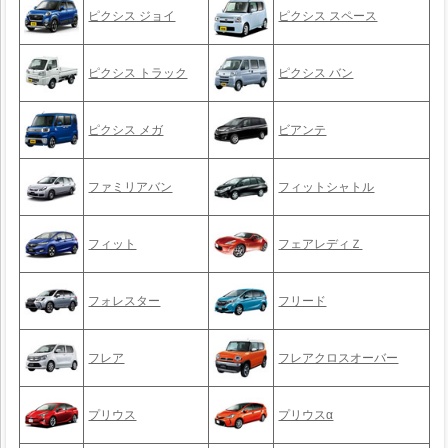
ピクシス ジョイ
ピクシス スペース
ピクシス トラック
ピクシス バン
ピクシス メガ
ビアンテ
ファミリアバン
フィットシャトル
フィット
フェアレディＺ
フォレスター
フリード
フレア
フレアクロスオーバー
プリウス
プリウスα