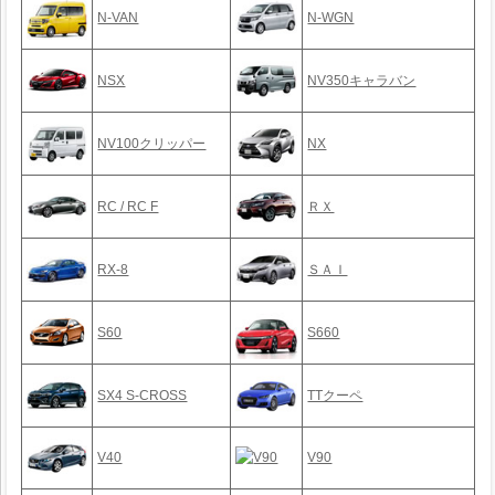
N-VAN
N-WGN
NSX
NV350キャラバン
NV100クリッパー
NX
RC / RC F
ＲＸ
RX-8
ＳＡＩ
S60
S660
SX4 S-CROSS
TTクーペ
V40
V90