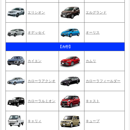
エリシオン
エルグランド
オデッセイ
オーリス
【カ行】
カイエン
カムリ
カローラアクシオ
カローラフィールダー
カローラルミオン
キャスト
キャリィ
キューブ