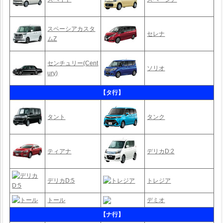
スペーシアカスタ
セレナ
ムZ
センチュリー(Cent
ソリオ
ury)
【タ行】
タント
タンク
ティアナ
デリカD:2
デリカD:5
トレジア
トール
デミオ
【ナ行】