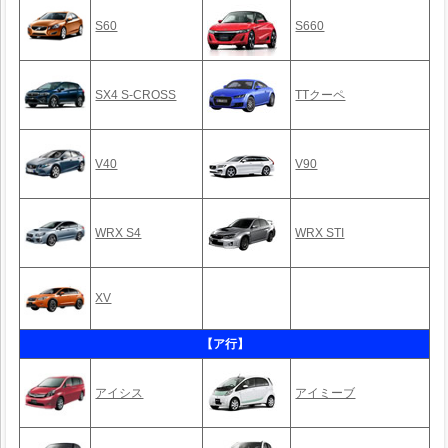
S60
S660
SX4 S-CROSS
TTクーペ
V40
V90
WRX S4
WRX STI
XV
【ア行】
アイシス
アイミーブ