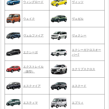
ウィングロード
ヴィッツ
ウェイク
ヴェゼル
ヴェルファイア
ヴォクシー
エクシーガクロスオー
エクシーガ
バー7
エクストレイル
エクリプスクロス
（新型）
エスクァイア
エスクード
エスティマ
エブリィ