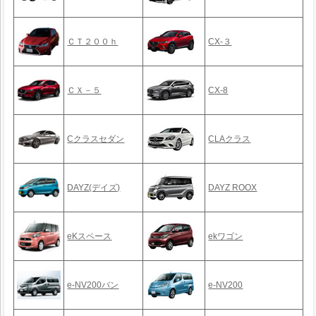
ＣＴ２００ｈ
CX-３
ＣＸ－５
CX-8
Cクラスセダン
CLAクラス
DAYZ(デイズ)
DAYZ ROOX
eKスペース
ekワゴン
e-NV200バン
e-NV200