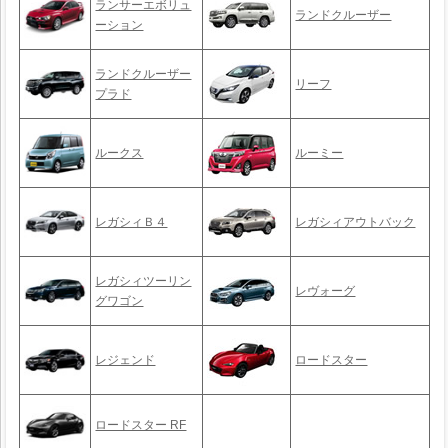
ランサーエボリュ
ランドクルーザー
ーション
ランドクルーザー
リーフ
プラド
ルークス
ルーミー
レガシィＢ４
レガシィアウトバック
レガシィツーリン
レヴォーグ
グワゴン
レジェンド
ロードスター
ロードスター RF