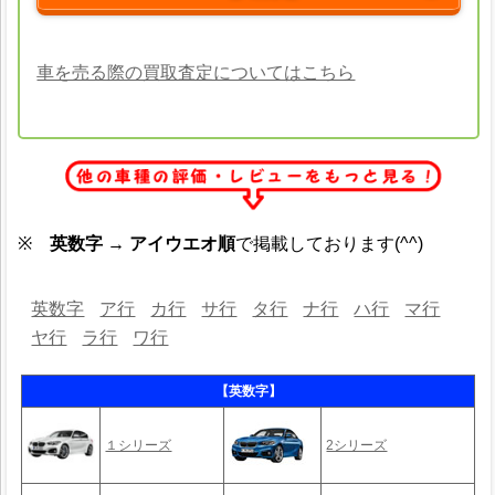
車を売る際の買取査定についてはこちら
※
英数字 → アイウエオ順
で掲載しております(^^)
英数字
ア行
カ行
サ行
タ行
ナ行
ハ行
マ行
ヤ行
ラ行
ワ行
【英数字】
１シリーズ
2シリーズ