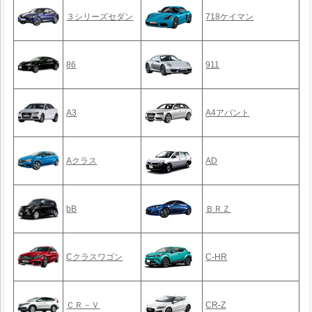
３シリーズセダン
718ケイマン
86
911
A3
A4アバント
Aクラス
AD
bB
ＢＲＺ
Cクラスワゴン
C-HR
ＣＲ－Ｖ
CR-Z