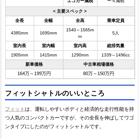
エコカー減税
ー％減税
< 主要スペック >
全長
全幅
全高
乗車定員
1540～1565m
4385mm
1695mm
5人
m
室内長
室内幅
室内高
総排気量
1905mm
1415mm
1290mm
1339～1496cc
新車価格
中古車相場価格
164万～199万円
80万～150万円
フィットシャトルのいいところ
フィット
は、運転しやすいボディと経済的な走行性能を持
つ人気のコンパクトカーですが、その全長を伸ばしてワゴ
ンタイプにしたのがフィットシャトルです。