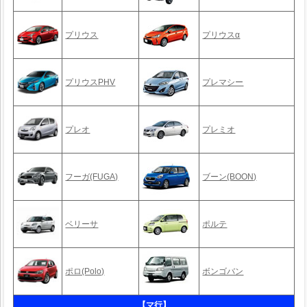
プリウス
プリウスα
プリウスPHV
プレマシー
プレオ
プレミオ
フーガ(FUGA)
ブーン(BOON)
ベリーサ
ポルテ
ポロ(Polo)
ボンゴバン
【マ行】