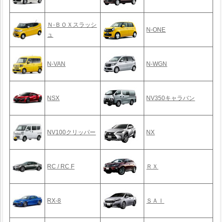
Ｎ-ＢＯＸスラッシ
N-ONE
ュ
N-VAN
N-WGN
NSX
NV350キャラバン
NV100クリッパー
NX
RC / RC F
ＲＸ
RX-8
ＳＡＩ