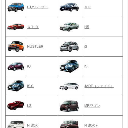
FJクルーザー
ＧＳ
ＧＴ-Ｒ
HS
HUSTLER
i3
iQ
IS
IS C
JADE（ジェイド）
LS
MRワゴン
N BOX
N BOX＋